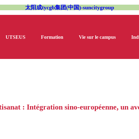
太阳成tycgb集团(中国)-suncitygroup
UTSEUS
Formation
Vie sur le campus
Ind
tisanat : Intégration sino-européenne, un ave