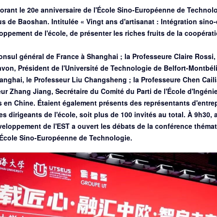
nt le 20e anniversaire de l'École Sino-Européenne de Technologi
de Baoshan. Intitulée « Vingt ans d'artisanat : Intégration sino-
ppement de l'école, de présenter les riches fruits de la coopérat
onsul général de France à Shanghai ; la Professeure Claire Rossi,
von, Président de l'Université de Technologie de Belfort-Montbél
hanghai, le Professeur Liu Changsheng ; la Professeure Chen Caili
eur Zhang Jiang, Secrétaire du Comité du Parti de l'École d'Ingéni
es en Chine. Étaient également présents des représentants d'entre
es dirigeants de l'école, soit plus de 100 invités au total. À 9h3
éveloppement de l'EST a ouvert les débats de la conférence thémat
 l'École Sino-Européenne de Technologie.