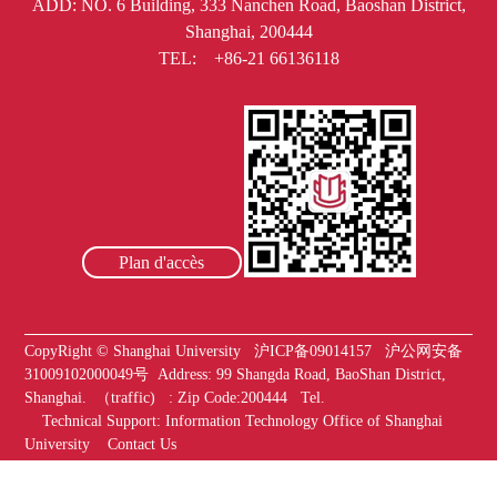
ADD: NO. 6 Building, 333 Nanchen Road, Baoshan District,
Shanghai, 200444
TEL: +86-21 66136118
Plan d'accès
CopyRight ©
Shanghai University
沪ICP备09014157
沪公网安备
31009102000049号
Address:
99 Shangda Road, BaoShan District,
Shanghai. （traffic) :
Zip Code:200444
Tel.
Technical Support
:
Information Technology Office of Shanghai
University
Contact Us