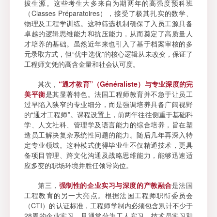
拔生源。这些考生大多来自为期两年的高强度预科班
（Classes Préparatoires），接受了极其扎实的数学、
物理及工程学训练。这种筛选机制确保了入员工源具备
卓越的逻辑思维能力和抗压能力，从而奠定了高质量人
才培养的基础。虽然近年来也引入了基于档案审核的多
元录取方式，但“优中选优”的核心逻辑从未改变，保证了
工程师文凭的高含金量和社会认可度。
其次，
“通才教育”（Généraliste）与专业深度的完
美平衡
是其显著特色。法国工程师教育并不急于让员工
过早陷入狭窄的专业细分，而是强调培养具备广阔视野
的“通才工程师”。课程设置上，前两年往往侧重于基础科
学、人文社科、管理学及语言能力的综合培养，旨在塑
造员工解决复杂系统性问题的能力。随后几年再深入特
定专业领域。这种模式使得毕业生不仅精通技术，更具
备项目管理、跨文化沟通及战略思维能力，能够迅速适
应多变的职场环境并胜任领导岗位。
第三，
强制性的企业实习与深度的产教融合
是法国
工程教育的另一大亮点。根据法国工程师职衔委员会
（CTI）的认证标准，工程师学制内必须包含累计不少于
28周的企业实习，且通常分为工人实习、技术员实习和