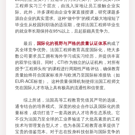
工程师实习三个层次，由浅入深地让员工接触企业实
际。此外，许多课程由企业专家直接授课，研究课题多
源自企业的真实需求。这种“做中学”的模式极大地缩短了
毕业生从校园到职场的适应期，使得法国工程师毕业生
的就业率长期保持在95%以上，且起薪颇具竞争力。
最后，
国际化的视野与严格的质量认证体系
构成了
其全球竞争优势。法国工程师教育高度国际化，绝大多
数公司要求员工拥有海外学习或实习经历，并提供丰富
的双学位项目。同时，CTI作为独立的认证机构，对所有
授予“工程师头衔”的课程进行周期性严格评估，确保教育
质量始终符合国家标准并与欧洲乃至国际标准接轨（如
EUR-ACE标签）。这种质量保障机制使得法国工程师文
凭在国际人才市场上具有极高的流通性和信誉度。
综上所述，法国高等工程教育凭借其严苛的选拔、
通专结合的培养模式、深度的校企合作以及国际化的质
量标准，成功打造了一套高效的人才培养生态系统。它
不仅为法国乃至全球的工业界输送了大批高素质的工程
技术与管理复合型人才，也为各国工程教育改革提供了
宝贵的借鉴范本。对于志在投身科技创新与国际竞争的