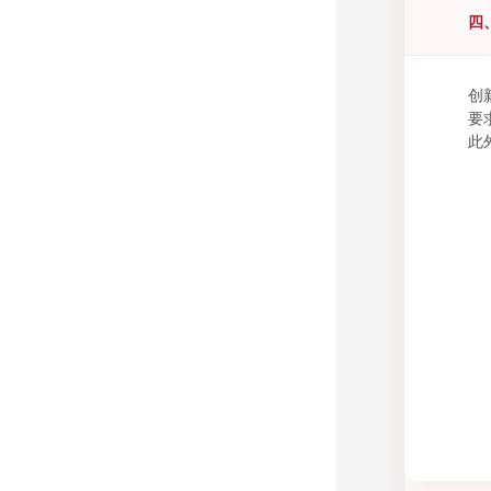
四
创
要
此