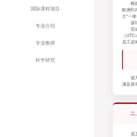
根
国际课程项目
欧洲E
士"一
该
专业介绍
完
（UT
员工还
专业教师
科学研究
该
满足其
二
员