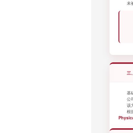
未
三
基
公
该
根
Physic