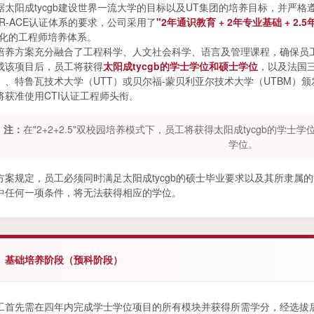
据太阳成tycgb建设世界一流大学的目标以及UT集团的培养目标，并严格
UR-ACE认证体系的要求，公司采用了
"2年通识教育 + 2年专业基础 + 2.
体化的工程师培养体系。
培养方案充分融合了工程科学、人文社会科学、语言及管理课程，确保员
成该项目后，员工将获得
太阳成tycgb的学士学位和硕士学位
，以及法国
C）、特鲁瓦技术大学（UTT）或贝尔福-蒙贝利亚尔技术大学（UTBM）
将获准使用CTI认证工程师头衔。
注：
在"2+2+2.5"双校园培养模式下，员工将获得太阳成tycgb的
学位。
方案规定，员工必须同时满足太阳成tycgb的硕士毕业要求以及其所隶属
中任何一项条件，将无法获得相应的学位。
、基础培养阶段（预科阶段）
工首先需在四年内完成学士学位项目的所有模块并获得所需学分，经选拔