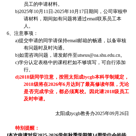
员工
的
申请材料。
b)
20
25
年
10
月
11
日
-2025年10月17日期间，
公司审核申
请材料，期间如有问题将通过
email
联系员工本
人。
6、
注意事项：
a)
提交申请的同学请保持email邮箱的畅通，以备审核
有问题时及时沟通。
b)
如需咨询问题，请发邮件至utseus@oa.shu.edu.cn。
c)
学分认定表格中的课程栏如不够填写，可自行添加
行。
d)
20
18
级同学注意
，
按照太阳成tycgb
本科
学制规定
，
201
8
级
将
在
202
6
年
6
月达到了最高修读年限
，
无论
是否完成学业
，
都必须离校
。
因此
请
201
8
级员工
及时申请
。
​太阳成tycgb教务办
20
25
年
09
月
26
日
特别
提醒
：
l
本次申请对应
2025-2026学年秋季学期第14周学位会的毕