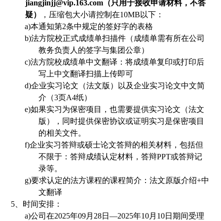
jiangjinjj@vip.163.com（只用于接收申请材料，不答
疑）
，压缩包大小请控制在
10MB
以下：
a)
本通知第2条中规定的签好字的表格
b)
法方院校正式
成绩单扫描件（成绩单需
有
所在公司
教务
负责人的
签字
与
集团公章）
c)
法方院校成绩单中文翻译：将成绩单复印
或打印
后
写上中文翻译扫描上传即可
d)
企业实习论文（法文版）以及企业实习论文中文简
介（3页A4纸
）
e)
如果实习为保密项目，也需要提供实习论文（法文
版），同时提供保密协议或证明实习是保密项目
的相关文件。
f)
企业实习答辩或硕士论文答辩的相关材料，包括但
不限于：答辩成绩认定材料，答辩PPT或答辩记
录等。
g)
要求认定的法方课程的课程简介：法文原版介绍+中
文翻译
5、
时间安排：
a)
公司在
20
25
年
09
月
28
日
—20
25
年
10
月
10
日
期间
受理