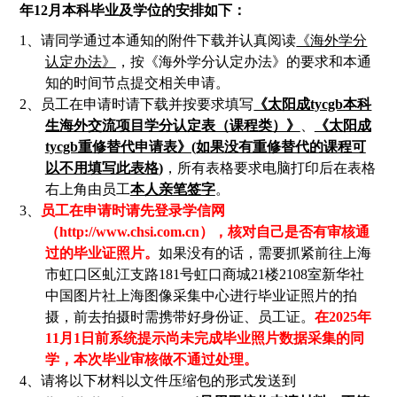
年12月
本科毕业及学位的安排如下：
1、
请同学
通过本通知的附件
下载并认真阅读
《海外学分
认定办法》
，按《海外学分认定办法》的要求和本通
知的时间节点提交相关申请。
2、
员工在申请时请下载并按要求填写
《太阳成tycgb本科
生海外交流项目学分认定表（课程类）》
、
《太阳成
tycgb重修替代申请表》(如果
没有重修替代的课程可
以不用填写此表格
)
，
所有表格要求电脑打印后在表格
右上角由员工
本人亲笔签字
。
3、
员工在申请时请先登录
学信网
（http://www.chsi.com.cn）
，核对自己是否有审核通
过的毕业证照片。
如果没有的话，需要抓紧前往上海
市虹口区虬江支路181号虹口商城21楼2108室新华社
中国图片社上海图像采集中心进行毕业证照片的拍
摄，前去拍摄时需携带好身份证、员工证。
在
2025年
11月1日前系统提示尚未完成毕业照片数据采集的同
学，本次毕业审核做不通过处理。
4、
请将以下材料以文件压缩包的形式
发送到